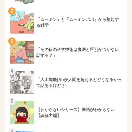
2
「ムーミン」と「ムーミンパパ」から想起す
る科学
3
「その日の科学技術は魔法と区別がつかない
話する？」
4
「人工知能(AI)が人間を超えるとどうなるかっ
て話あるけどさ」
5
【わからないシリーズ】国語がわからない
【読解力編】
6